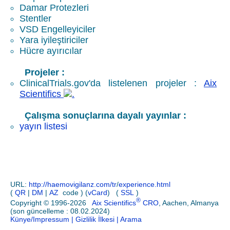
Damar Protezleri
Stentler
VSD
Engelleyiciler
Yara iyileştiriciler
Hücre ayırıcılar
Projeler :
ClinicalTrials.gov'da listelenen projeler :
Aix
Scientifics
Çalışma sonuçlarına dayalı yayınlar :
yayın listesi
URL:
http://haemovigilanz.com/tr
/
experience.html
(
QR
|
DM
|
AZ
code ) (
vCard
)
(
SSL
)
®
Copyright © 1996-2026
Aix Scientifics
CRO
, Aachen, Almanya
(son güncelleme : 08.02.2024)
Künye/Impressum
| Gizlilik İlkesi
| Arama